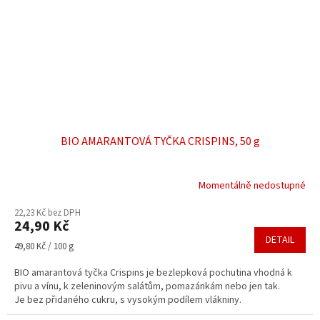
BIO AMARANTOVÁ TYČKA CRISPINS, 50 g
Momentálně nedostupné
22,23 Kč bez DPH
24,90 Kč
DETAIL
Měrná
49,80 Kč / 100 g
cena:
BIO amarantová tyčka Crispins je bezlepková pochutina vhodná k
pivu a vínu, k zeleninovým salátům, pomazánkám nebo jen tak.
Je bez přidaného cukru, s vysokým podílem vlákniny.