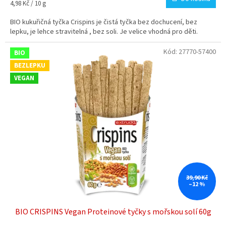
Měrná
4,98 Kč / 10 g
cena:
BIO kukuřičná tyčka Crispins je čistá tyčka bez dochucení, bez
lepku, je lehce stravitelná , bez soli. Je velice vhodná pro děti.
Kód:
27770-57400
BIO
BEZLEPKU
VEGAN
39,90 Kč
–12 %
BIO CRISPINS Vegan Proteinové tyčky s mořskou solí 60g