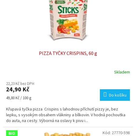
o
d
u
k
t
ů
PIZZA TYČKY CRISPINS, 60 g
Skladem
Průměrné
hodnocení
22,23 Kč bez DPH
produktu
24,90 Kč
je
Do košíku
5,0
Měrná
49,80 Kč / 100 g
z
cena:
5
Křupavá tyčka pizza Crispins s lahodnou příchutí pizzy je, bez
hvězdiček.
lepku, s vysokým obsahem vlákniny a bílkovin. V hodná pochoutka
do auta, na cesty. Výborná na oslavy k pivu i...
Kód:
27770-598
BIO