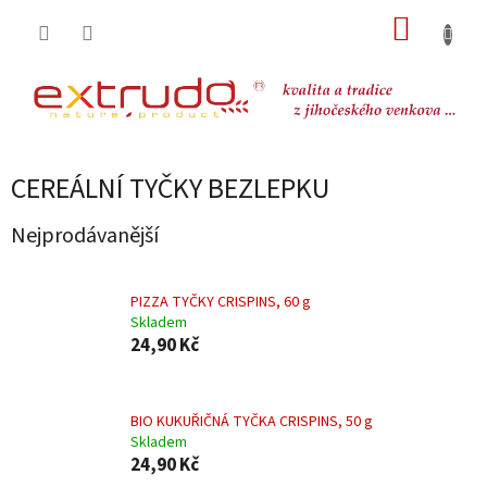
Přejít
NÁKUP
na
obsah
KOŠÍK
CEREÁLNÍ TYČKY BEZLEPKU
Nejprodávanější
PIZZA TYČKY CRISPINS, 60 g
Skladem
24,90 Kč
BIO KUKUŘIČNÁ TYČKA CRISPINS, 50 g
Skladem
24,90 Kč