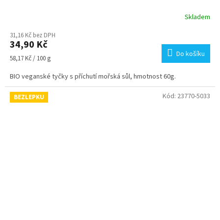
Skladem
31,16 Kč bez DPH
34,90 Kč
Do košíku
Měrná
58,17 Kč / 100 g
cena:
BIO veganské tyčky s příchutí mořská sůl, hmotnost 60g.
Kód:
23770-5033
BEZLEPKU