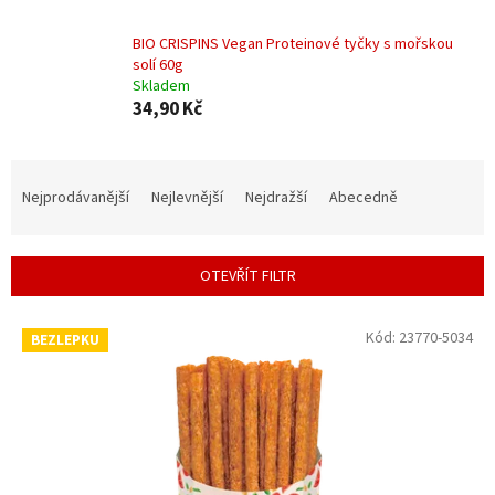
BIO CRISPINS Vegan Proteinové tyčky s mořskou
solí 60g
Skladem
34,90 Kč
Ř
a
Nejprodávanější
Nejlevnější
Nejdražší
Abecedně
z
e
n
OTEVŘÍT FILTR
í
p
V
r
Kód:
23770-5034
BEZLEPKU
ý
o
p
d
i
u
s
k
p
t
r
ů