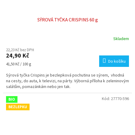
SÝROVÁ TYČKA CRISPINS 60 g
Skladem
22,23 Kč bez DPH
24,90 Kč
Do košíku
Měrná
41,50 Kč / 100 g
cena:
Sýrová tyčka Crispins je bezlepková pochutina se sýrem, vhodná
na cesty, do auta, k televizi, na párty. Výborná příloha k zeleninovým
salátům, pomazánkám nebo jen tak.
Kód:
27770-596
BIO
BEZLEPKU