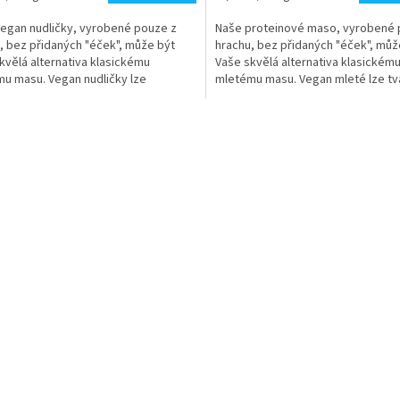
z
cena:
5
egan nudličky, vyrobené pouze z
Naše proteinové maso, vyrobené 
ček.
hvězdiček.
, bez přidaných "éček", může být
hrachu, bez přidaných "éček", můž
kvělá alternativa klasickému
Vaše skvělá alternativa klasickém
u masu. Vegan nudličky lze
mletému masu. Vegan mleté lze tv
at, takže si můžete...
takže si můžete...
O
v
l
á
d
a
c
í
p
r
v
k
y
v
ý
p
i