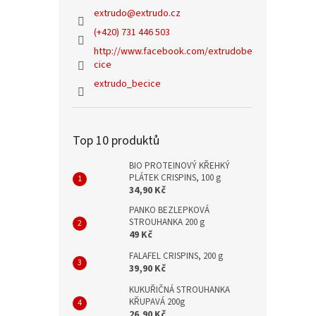
extrudo
@
extrudo.cz
(+420) 731 446 503
http://www.facebook.com/extrudobe
cice
extrudo_becice
Top 10 produktů
BIO PROTEINOVÝ KŘEHKÝ
PLÁTEK CRISPINS, 100 g
34,90 Kč
PANKO BEZLEPKOVÁ
STROUHANKA 200 g
49 Kč
FALAFEL CRISPINS, 200 g
39,90 Kč
KUKUŘIČNÁ STROUHANKA
KŘUPAVÁ 200g
26,90 Kč