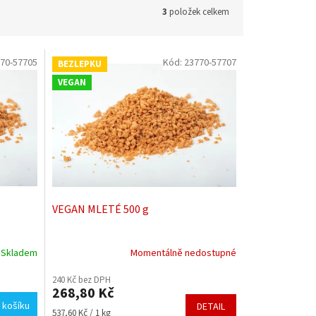
3
položek celkem
70-57705
Kód:
23770-57707
BEZLEPKU
VEGAN
VEGAN MLETÉ 500 g
Skladem
Momentálně nedostupné
Průměrné
hodnocení
240 Kč bez DPH
produktu
268,80 Kč
je
 košíku
DETAIL
5,0
Měrná
537,60 Kč / 1 kg