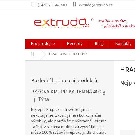
Přejít
(+420) 731 446 503
extrudo@extrudo.cz
na
obsah
Pro prodejce
Recepty
Blog
Kontakty
Domů
HRACHOVÉ PROTEINY
P
HRA
o
s
Poslední hodnocení produktů
Nejpr
t
r
RÝŽOVÁ KRUPIČKA JEMNÁ 400 g
a
Týna
|
Hodnocení produktu je 5 z 5 hvězdiček.
n
n
Nejlepší krupička na světě - jinou
í
nekupujeme. Zkusili jsme i konkurenční
výrobky, ale používáme výhradně Extrudo
p
- ačkoliv si sama nedokážu vysvětlit, jak
a
Ř
může 100% rýžová krupička jinde chutnat