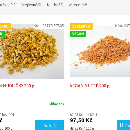
dávanější
Nejlevnější
Nejdražší
Abecedně
Kód:
23770-57805
Kód:
237
EPKU
BEZLEPKU
N
VEGAN
 NUDLIČKY 200 g
VEGAN MLETÉ 200 g
Skladem
rné
Průměrné
cení
hodnocení
Kč bez DPH
87,05 Kč bez DPH
ktu
produktu
č
97,50 Kč
je
Do košíku
Do
5,0
Měrná
č / 100 g
48,75 Kč / 100 g