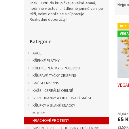
n
jinak... Extrudo krupička je velmi jemná,
a
Nejpro
e
nedrhne v ústech, nádherně jemně voní po
z
l
rýži, velmi dobře se s ní pracuje.
e
Rozhodně doporučuji!
V
n
BEZL
ý
í
VEGA
p
p
Přeskočit
Kategorie
i
r
kategorie
s
o
AKCE
p
d
r
u
KŘEHKÉ PLÁTKY
o
k
KŘEHKÉ PLÁTKY S POLEVOU
d
t
KŘUPAVÉ TYČKY CRISPINS
u
ů
SMĚSI CRISPINS
VEGAN
k
KAŠE - CEREÁLNÍ OBILNÉ
t
ů
STROUHANKY A OBALOVACÍ SMĚSI
Průmě
KŘUPKY A SLANÉ SNACKY
hodno
MOUKY
58,04 
produ
65 K
je
HRACHOVÉ PROTEINY
5,0
Měrná
32,50 K
SUŠENÉ OVOCE, OBILOVINY, LUŠTĚNINY,