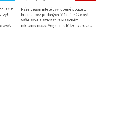
z
cena:
5
pouze z
Naše vegan mleté , vyrobené pouze z
hvězdiček.
e být
hrachu, bez přidaných "éček", může být
u
Vaše skvělá alternativa klasickému
arovat,
mletému masu. Vegan mleté lze tvarovat,
takže si můžete připravit...