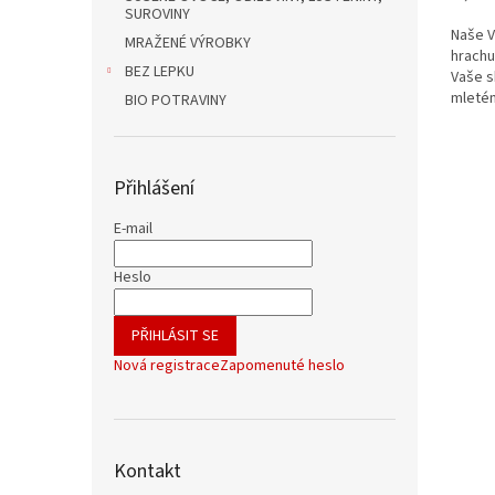
z
cena:
SUROVINY
5
Naše V
MRAŽENÉ VÝROBKY
hvězdi
hrachu
BEZ LEPKU
Vaše s
mletém
BIO POTRAVINY
tvarov
Přihlášení
E-mail
Heslo
PŘIHLÁSIT SE
Nová registrace
Zapomenuté heslo
Kontakt