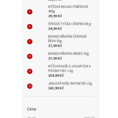
RÝŽOVÁ MOUKA VÝBĚROVÁ
400g
29,90 Kč
SÝROVÁ TYČKA CRISPINS 60 g
24,90 Kč
BIOKIDS KŘUPKA ČERVENÁ
ŘEPA 55g
27,90 Kč
BIOKIDS KŘUPKA MRKEV 55g
27,90 Kč
RÝŽOVÁ KAŠE S JOGURTEM A
PROBIOTIKY 1 kg
154,88 Kč
JÁHLOVÁ KAŠE INSTANTNÍ 1 kg
163,90 Kč
Cena