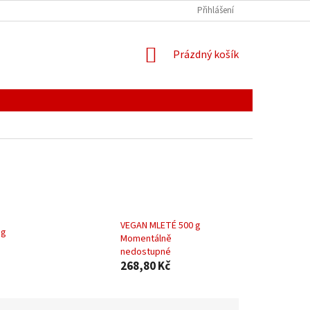
Ů
REKLAMAČNÍ ŘÁD
HODNOCENÍ OBCHODU
Přihlášení
NÁKUPNÍ
Prázdný košík
KOŠÍK
VEGAN MLETÉ 500 g
 g
Momentálně
nedostupné
268,80 Kč