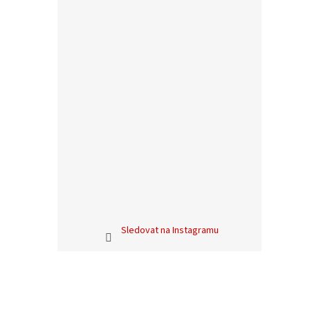
Sledovat na Instagramu
Z
á
p
a