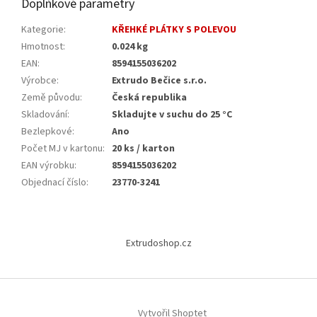
Doplňkové parametry
Kategorie
:
KŘEHKÉ PLÁTKY S POLEVOU
Hmotnost
:
0.024 kg
EAN
:
8594155036202
Výrobce
:
Extrudo Bečice s.r.o.
Země původu
:
Česká republika
Skladování
:
Skladujte v suchu do 25 °C
Bezlepkové
:
Ano
Počet MJ v kartonu
:
20 ks / karton
EAN výrobku
:
8594155036202
Objednací číslo
:
23770-3241
Z
á
Extrudoshop.cz
p
a
t
í
Vytvořil Shoptet