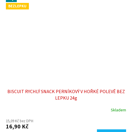
BEZLEPKU
BISCUIT RYCHLÝ SNACK PERNÍKOVÝ V HOŘKÉ POLEVĚ BEZ
LEPKU 24g
Skladem
Průměrné
hodnocení
15,09 Kč bez DPH
produktu
16,90 Kč
je