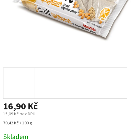
16,90 Kč
15,09 Kč bez DPH
Měrná
70,42 Kč / 100 g
cena:
Skladem