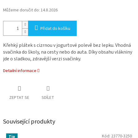
Můžeme doručit do:
14.8.2026
Přidat do košíku
Křehký plátek s cizrnou v jogurtové polevě bez lepku. Vhodná
svačinka do školy, na cesty nebo do auta. Díky obsahu vlákniny
jde o sladkou, zdravější verzi svačinky.
Detailní informace
ZEPTAT SE
SDÍLET
Související produkty
Kód:
23770-3250
Tip