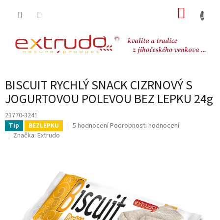
Přejít
NÁKUP
na
obsah
KOŠÍK
BISCUIT RYCHLÝ SNACK CIZRNOVÝ S
JOGURTOVOU POLEVOU BEZ LEPKU 24g
23770-3241
Průměrné
5 hodnocení
Podrobnosti hodnocení
Tip
BEZLEPKU
hodnocení
Značka:
Extrudo
produktu
je
4,6
z
5
hvězdiček.