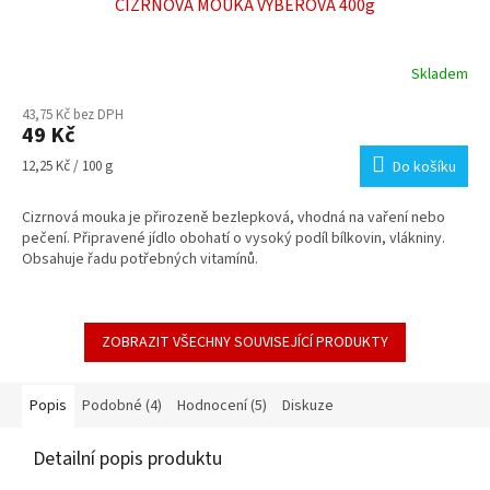
CIZRNOVÁ MOUKA VÝBĚROVÁ 400g
Skladem
Průměrné
hodnocení
43,75 Kč bez DPH
produktu
49 Kč
je
5,0
Měrná
12,25 Kč / 100 g
Do košíku
z
cena:
5
Cizrnová mouka je přirozeně bezlepková, vhodná na vaření nebo
hvězdiček.
pečení. Připravené jídlo obohatí o vysoký podíl bílkovin, vlákniny.
Obsahuje řadu potřebných vitamínů.
ZOBRAZIT VŠECHNY SOUVISEJÍCÍ PRODUKTY
Popis
Podobné (4)
Hodnocení (5)
Diskuze
Detailní popis produktu