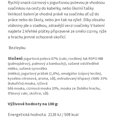
Rychlý snack cizrnový s jogurtovou polevou je vhodnou
svačinkou na cesty do kabelky, nebo školní tašky.
Velikost balení je vhodná právě na svačinku ať už do
práce nebo do školy, nebo jen tak na výlet. Díky obsahu
vlákniny jde o sladkou, zdravější verzi svačinky. V balení
najdete 2 křehké plátky připravené ze směsi cizrny, rýže
a hrachu jemné ochucené skořicí.
Bezlepku.
Složení:
jogurtová poleva 67% (cukr, rostlinný tuk RSPO-MB
(palmojádrový, palmový a bambucký), sušené odstředěné
mléko, sušená syrovátka
(mléko), jogurtový prášek (1,6%), emulgátor (sójový lecitin),
kyselina citronová, aroma, sůl), extrudovaný křupavý chléb 33%
(kukuřičná mouka, rýžová
bílá mouka, cizrnová mouka 20%, mouka ze žlutého hrachu,
třtinový cukr, skořice, sůl).
Výživové hodnoty na 100 g:
Energetická hodnota: 2126 kJ / 508 kcal