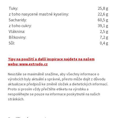
Tuky:
25,8 g
z toho nasycené mastné kyseliny:
22,6 g
Sacharidy:
60,5 g
z toho cukry:
39,1 g
Vláknina:
2,5 g
Bílkoviny:
7,2 g
Sůl:
0,4 g
Tipy na použití a další inspirace najdete na našem
webu:
www.extrudo.cz
Neustále se maximálně snažíme, aby všechny informace o
výrobcích byly aktuální a správné, přesto může dojít z důvodu
aktualizace předpisů ke změně složek a dietetických informací.
Proto si prosím vždy přečtěte etiketu na výrobku a
nespoléhejte se pouze na informace poskytnuté na našich
stránkách.