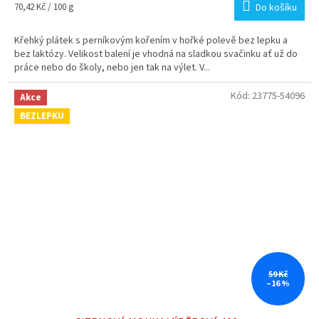
5,0
Měrná
70,42 Kč / 100 g
Do košíku
z
cena:
5
Křehký plátek s perníkovým kořením v hořké polevě bez lepku a
hvězdiček.
bez laktózy. Velikost balení je vhodná na sladkou svačinku ať už do
práce nebo do školy, nebo jen tak na výlet. V...
Kód:
23775-54096
Akce
BEZLEPKU
59 Kč
–16 %