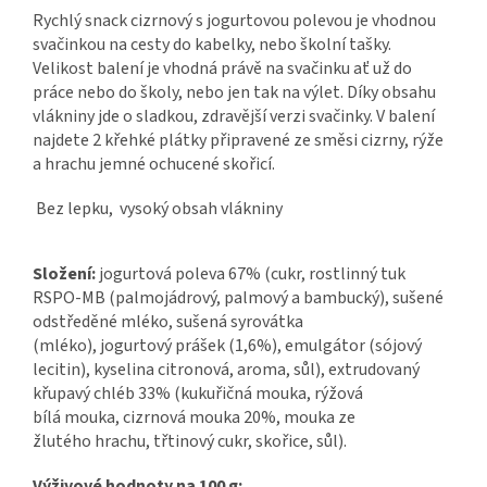
Rychlý snack cizrnový s jogurtovou polevou je vhodnou
svačinkou na cesty do kabelky, nebo školní tašky.
Velikost balení je vhodná právě na svačinku ať už do
práce nebo do školy, nebo jen tak na výlet. Díky obsahu
vlákniny jde o sladkou, zdravější verzi svačinky. V balení
najdete 2 křehké plátky připravené ze směsi cizrny, rýže
a hrachu jemné ochucené skořicí.
Bez lepku, vysoký obsah vlákniny
Složení:
jogurtová poleva 67% (cukr, rostlinný tuk
RSPO-MB (palmojádrový, palmový a bambucký), sušené
odstředěné mléko, sušená syrovátka
(mléko), jogurtový prášek (1,6%), emulgátor (sójový
lecitin), kyselina citronová, aroma, sůl), extrudovaný
křupavý chléb 33% (kukuřičná mouka, rýžová
bílá mouka, cizrnová mouka 20%, mouka ze
žlutého hrachu, třtinový cukr, skořice, sůl).
Výživové hodnoty na 100 g: