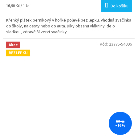
4,5
Měrná
16,90 Kč / 1 ks
Do košíku
z
cena:
5
Křehký plátek perníkový v hořké polevě bez lepku. Vhodná svačinka
hvězdiček.
do školy, na cesty nebo do auta. Díky obsahu vlákniny jde o
sladkou, zdravější verzi svačinky.
Kód:
23775-54096
Akce
BEZLEPKU
59 Kč
–16 %