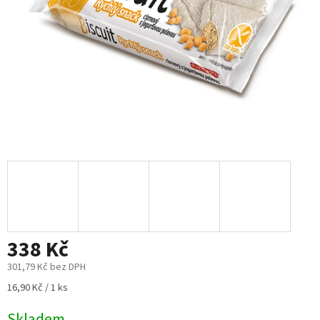
338 Kč
301,79 Kč bez DPH
Měrná
16,90 Kč / 1 ks
cena:
Skladem