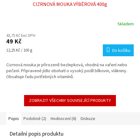
CIZRNOVÁ MOUKA VÝBĚROVÁ 400g
Skladem
Průměrné
hodnocení
43,75 Kč bez DPH
produktu
49 Kč
je
5,0
Měrná
12,25 Kč / 100 g
Do košíku
z
cena:
5
Cizrnová mouka je přirozeně bezlepková, vhodná na vaření nebo
hvězdiček.
pečení. Připravené jídlo obohatí o vysoký podíl bílkovin, vlákniny.
Obsahuje řadu potřebných vitamínů.
ZOBRAZIT VŠECHNY SOUVISEJÍCÍ PRODUKTY
Popis
Podobné (2)
Hodnocení (6)
Diskuze
Detailní popis produktu