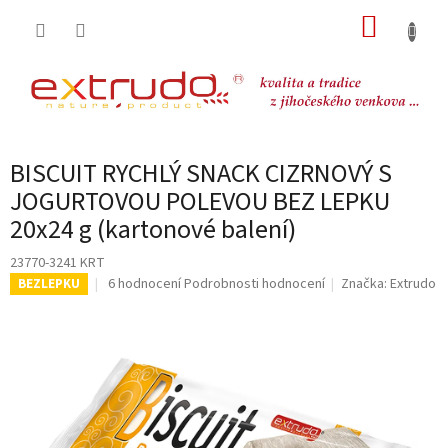
Přejít
NÁKUP
na
obsah
KOŠÍK
BISCUIT RYCHLÝ SNACK CIZRNOVÝ S
JOGURTOVOU POLEVOU BEZ LEPKU
20x24 g (kartonové balení)
23770-3241 KRT
Průměrné
6 hodnocení
Podrobnosti hodnocení
Značka:
Extrudo
BEZLEPKU
hodnocení
produktu
je
5,0
z
5
hvězdiček.