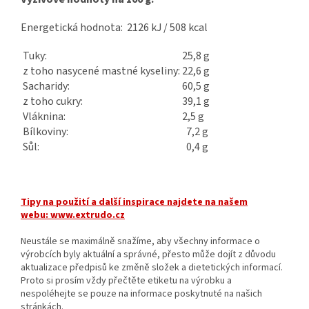
Energetická hodnota: 2126 kJ / 508 kcal
Tuky:
25,8 g
z toho nasycené mastné kyseliny:
22,6 g
Sacharidy:
60,5 g
z toho cukry:
39,1 g
Vláknina:
2,5 g
Bílkoviny:
7,2 g
Sůl:
0,4 g
Tipy na použití a další inspirace najdete na našem
webu:
www.extrudo.cz
Neustále se maximálně snažíme, aby všechny informace o
výrobcích byly aktuální a správné, přesto může dojít z důvodu
aktualizace předpisů ke změně složek a dietetických informací.
Proto si prosím vždy přečtěte etiketu na výrobku a
nespoléhejte se pouze na informace poskytnuté na našich
stránkách.