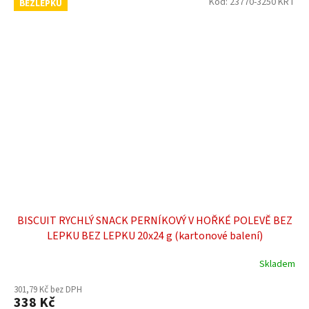
Kód:
23770-3250 KRT
BEZLEPKU
BISCUIT RYCHLÝ SNACK PERNÍKOVÝ V HOŘKÉ POLEVĚ BEZ
LEPKU BEZ LEPKU 20x24 g (kartonové balení)
Skladem
Průměrné
hodnocení
301,79 Kč bez DPH
produktu
338 Kč
je