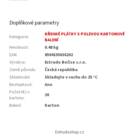
Doplňkové parametry
KŘEHKÉ PLÁTKY S POLEVOU KARTONOVÉ
Kategorie
:
BALENÍ
Hmotnost
:
0.48 kg
EAN
:
8594155036202
Výrobce
:
Extrudo Bečice s.r.o.
Země původu
:
Česká republika
Skladování
:
Skladujte v suchu do 25 °C
Bezlepkové
:
Ano
Počet MJ v
20
kartonu
:
Balení
:
Karton
Z
á
Extrudoshop.cz
p