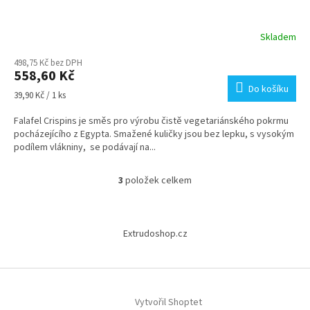
Skladem
498,75 Kč bez DPH
558,60 Kč
Do košíku
Měrná
39,90 Kč / 1 ks
cena:
Falafel Crispins je směs pro výrobu čistě vegetariánského pokrmu
pocházejícího z Egypta. Smažené kuličky jsou bez lepku, s vysokým
podílem vlákniny, se podávají na...
3
položek celkem
O
v
l
Z
á
á
Extrudoshop.cz
d
p
a
a
c
t
í
í
p
Vytvořil Shoptet
r