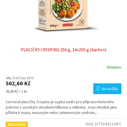
o
d
u
k
t
ů
PLACIČKY CRISPINS 250 g, 14x250 g (karton)
Skladem
448,75 Kč bez DPH
502,60 Kč
Do košíku
Měrná
35,90 Kč / 1 ks
cena:
Cizrnové placičky Crispins je sypká směs pro přípravu hotového
pokrmu s vysokým obsahem bílkovin a vlákniny. Jsou vhodné jako
příloha k masu, masovým nebo zeleninovým směsím,...
Kód:
23770-8513 KRT
BEZLEPKU