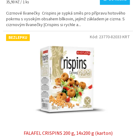
Měrná
35,90 Kč / 1 ks
cena:
Cizrnové lívanečky Crispins je sypká směs pro přípravu hotového
pokrmu s vysokým obsahem bílkovin, jejímž základem je cizrna. S
cizrnovým lívanečky |Crispins si rychle a...
Kód:
23770-82033 KRT
BEZLEPKU
FALAFEL CRISPINS 200 g, 14x200 g (karton)