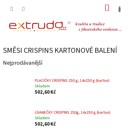
Přejít
NÁKUP
na
obsah
KOŠÍK
SMĚSI CRISPINS KARTONOVÉ BALENÍ
Nejprodávanější
PLACIČKY CRISPINS 250 g, 14x250 g (karton)
Skladem
502,60 Kč
LÍVANEČKY CRISPINS 250g, 14x250 g (karton)
Skladem
502,60 Kč