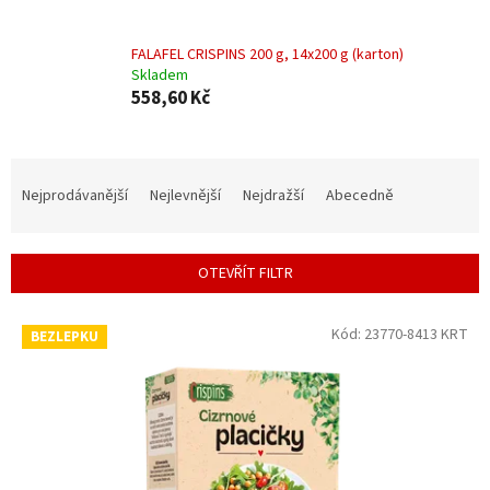
FALAFEL CRISPINS 200 g, 14x200 g (karton)
Skladem
558,60 Kč
Ř
a
Nejprodávanější
Nejlevnější
Nejdražší
Abecedně
z
e
n
OTEVŘÍT FILTR
í
p
V
r
Kód:
23770-8413 KRT
BEZLEPKU
ý
o
p
d
i
u
s
k
p
t
r
ů