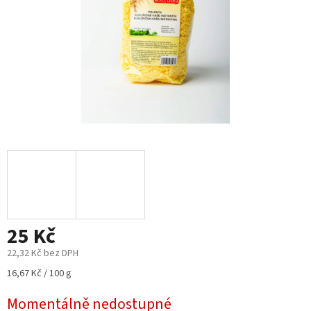
25 Kč
22,32 Kč bez DPH
Měrná
16,67 Kč / 100 g
cena:
Momentálně nedostupné