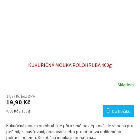
KUKUŘIČNÁ MOUKA POLOHRUBÁ 400g
Skladem
Průměrné
hodnocení
17,77 Kč bez DPH
produktu
19,90 Kč
je
5,0
Měrná
4,98 Kč / 100 g
Do košíku
z
cena:
5
Kukuřičná mouka polohrubá je přirozeně bezlepková. Je vhodná pro
hvězdiček.
pečení, zahušťování, obalování nebo pro přípravu oblíbeného
pokrmu polenta. Kukuřičná mouka je bohatá na...