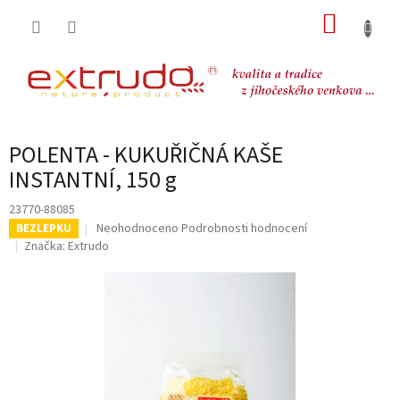
Přejít
NÁKUP
na
obsah
KOŠÍK
POLENTA - KUKUŘIČNÁ KAŠE
INSTANTNÍ, 150 g
23770-88085
Průměrné
Neohodnoceno
Podrobnosti hodnocení
BEZLEPKU
hodnocení
Značka:
Extrudo
produktu
je
0,0
z
5
hvězdiček.