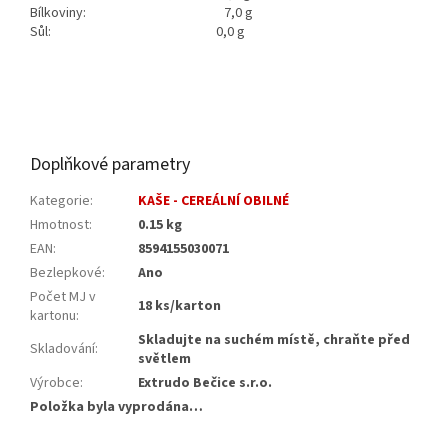
Bílkoviny: 7,0 g
Sůl: 0,0 g
Doplňkové parametry
Kategorie
:
KAŠE - CEREÁLNÍ OBILNÉ
Hmotnost
:
0.15 kg
EAN
:
8594155030071
Bezlepkové
:
Ano
Počet MJ v
18 ks/karton
kartonu
:
Skladujte na suchém místě, chraňte před
Skladování
:
světlem
Výrobce
:
Extrudo Bečice s.r.o.
Položka byla vyprodána…