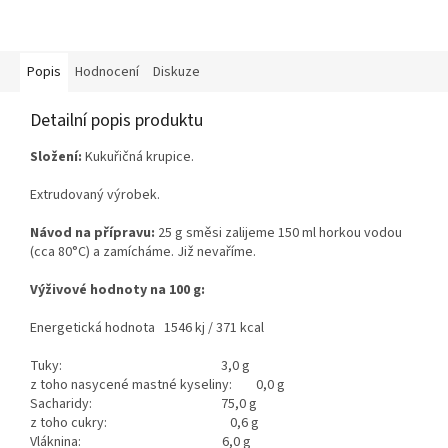
Popis
Hodnocení
Diskuze
Detailní popis produktu
Složení:
Kukuřičná krupice.
Extrudovaný výrobek.
Návod na přípravu:
25 g směsi zalijeme 150 ml horkou vodou
(cca 80°C) a zamícháme. Již nevaříme.
Výživové hodnoty na 100 g:
Energetická hodnota 1546 kj / 371 kcal
Tuky: 3,0 g
z toho nasycené mastné kyseliny: 0,0 g
Sacharidy: 75,0 g
z toho cukry: 0,6 g
Vláknina: 6,0 g