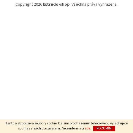
Copyright 2026
Extrudo-shop
. Všechna práva vyhrazena.
Tento web používá soubory cookie. Dalším procházením tohoto webu vyjadřujete
souhlas s jejich používáním.. Více informací
zde
.
ROZUMÍM