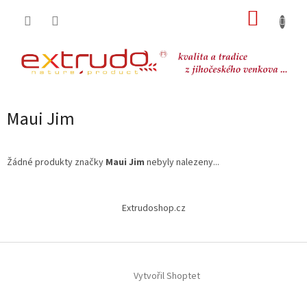
Přejít
NÁKUP
na
obsah
KOŠÍK
Maui Jim
Žádné produkty značky
Maui Jim
nebyly nalezeny...
Z
á
Extrudoshop.cz
p
a
t
í
Vytvořil Shoptet