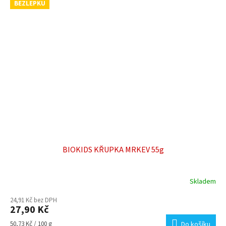
BEZLEPKU
BIOKIDS KŘUPKA MRKEV 55g
Skladem
24,91 Kč bez DPH
27,90 Kč
Měrná
50,73 Kč / 100 g
Do košíku