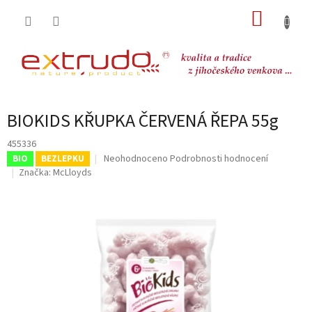
Přejít
NÁKUP
na
obsah
KOŠÍK
BIOKIDS KŘUPKA ČERVENÁ ŘEPA 55g
455336
Průměrné
Neohodnoceno
Podrobnosti hodnocení
BIO
BEZLEPKU
hodnocení
Značka:
McLloyds
produktu
je
0,0
z
5
hvězdiček.