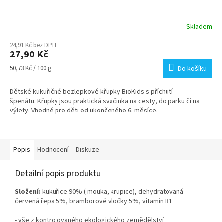
Skladem
24,91 Kč bez DPH
27,90 Kč
Měrná
50,73 Kč / 100 g
Do košíku
cena:
Dětské kukuřičné bezlepkové křupky BioKids s příchutí
špenátu. Křupky jsou praktická svačinka na cesty, do parku či na
výlety. Vhodné pro děti od ukončeného 6. měsíce.
Popis
Hodnocení
Diskuze
Detailní popis produktu
Složení:
kukuřice 90% ( mouka, krupice), dehydratovaná
červená řepa 5%, bramborové vločky 5%, vitamín B1
- vše z kontrolovaného ekologického zemědělství