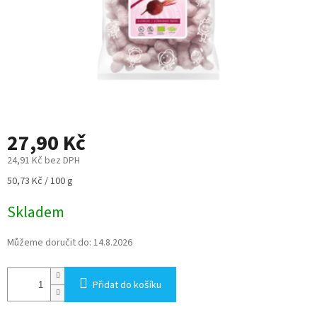
27,90 Kč
24,91 Kč bez DPH
Měrná
50,73 Kč / 100 g
cena:
Skladem
Můžeme doručit do:
14.8.2026
Přidat do košíku