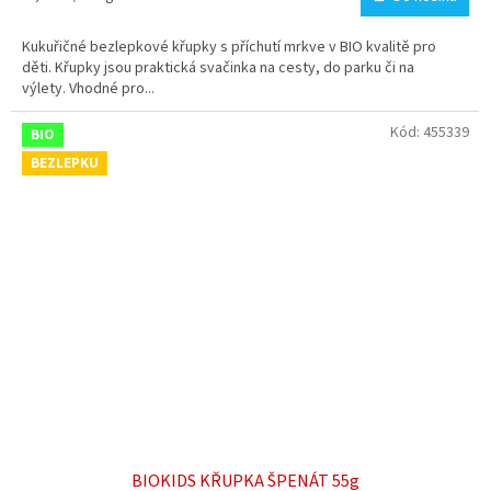
cena:
Kukuřičné bezlepkové křupky s příchutí mrkve v BIO kvalitě pro
děti. Křupky jsou praktická svačinka na cesty, do parku či na
výlety. Vhodné pro...
Kód:
455339
BIO
BEZLEPKU
BIOKIDS KŘUPKA ŠPENÁT 55g