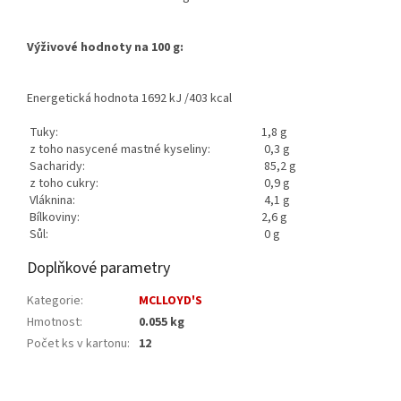
Výživové hodnoty na 100 g:
Energetická hodnota 1692 kJ /403 kcal
Tuky:
1,8 g
z toho nasycené mastné kyseliny:
0,3 g
Sacharidy:
85,2 g
z toho cukry:
0,9 g
Vláknina:
4,1 g
Bílkoviny:
2,6 g
Sůl:
0 g
Doplňkové parametry
Kategorie
:
MCLLOYD'S
Hmotnost
:
0.055 kg
Počet ks v kartonu
:
12
Z