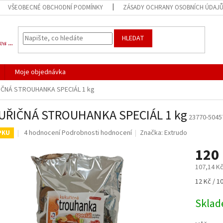
VŠEOBECNÉ OBCHODNÍ PODMÍNKY
ZÁSADY OCHRANY OSOBNÍCH ÚDAJ
HLEDAT
Moje objednávka
IČNÁ STROUHANKA SPECIÁL 1 kg
UŘIČNÁ STROUHANKA SPECIÁL 1 kg
23770-5045
Průměrné
4 hodnocení
Podrobnosti hodnocení
Značka:
Extrudo
PKU
hodnocení
120
produktu
je
107,14 K
5,0
z
Měrná
12 Kč / 1
5
cena:
hvězdiček.
Skla