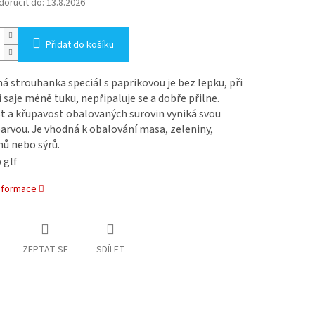
oručit do:
13.8.2026
Přidat do košíku
á strouhanka speciál s paprikovou je bez lepku, při
saje méně tuku, nepřipaluje se a dobře přilne.
t a křupavost obalovaných surovin vyniká svou
arvou. Je vhodná k obalování masa, zeleniny,
ů nebo sýrů.
informace
ZEPTAT SE
SDÍLET