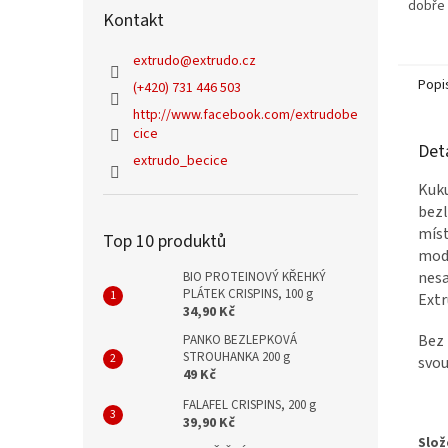
dobře 
Kontakt
křupav
surovi
extrudo
@
extrudo.cz
barvou.
Popi
(+420) 731 446 503
http://www.facebook.com/extrudobe
cice
Det
extrudo_becice
Kuku
bezl
míst
Top 10 produktů
mode
nesa
BIO PROTEINOVÝ KŘEHKÝ
PLÁTEK CRISPINS, 100 g
Extr
34,90 Kč
Bez 
PANKO BEZLEPKOVÁ
STROUHANKA 200 g
svou
49 Kč
FALAFEL CRISPINS, 200 g
39,90 Kč
Slož