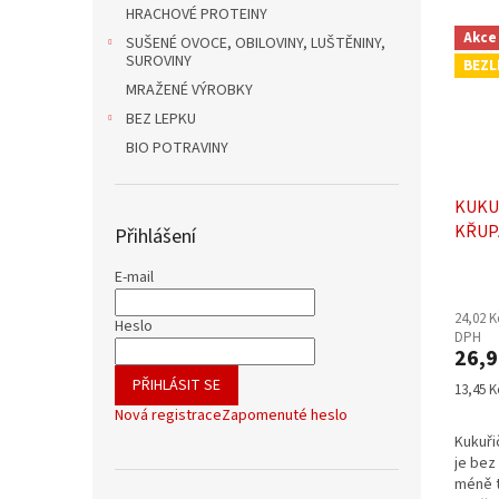
HRACHOVÉ PROTEINY
Akce
SUŠENÉ OVOCE, OBILOVINY, LUŠTĚNINY,
SUROVINY
BEZL
MRAŽENÉ VÝROBKY
BEZ LEPKU
BIO POTRAVINY
KUKU
KŘUP
Přihlášení
E-mail
Průmě
hodno
24,02 K
produ
Heslo
DPH
je
26,9
5,0
PŘIHLÁSIT SE
z
Měrná
13,45 K
5
cena:
Nová registrace
Zapomenuté heslo
hvězdi
Kukuři
je bez
méně t