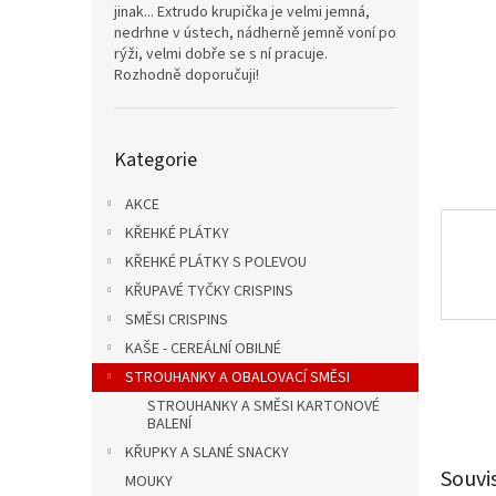
n
jinak... Extrudo krupička je velmi jemná,
e
nedrhne v ústech, nádherně jemně voní po
l
rýži, velmi dobře se s ní pracuje.
Rozhodně doporučuji!
Přeskočit
Kategorie
kategorie
AKCE
KŘEHKÉ PLÁTKY
KŘEHKÉ PLÁTKY S POLEVOU
KŘUPAVÉ TYČKY CRISPINS
SMĚSI CRISPINS
KAŠE - CEREÁLNÍ OBILNÉ
STROUHANKY A OBALOVACÍ SMĚSI
STROUHANKY A SMĚSI KARTONOVÉ
BALENÍ
KŘUPKY A SLANÉ SNACKY
Souvi
MOUKY