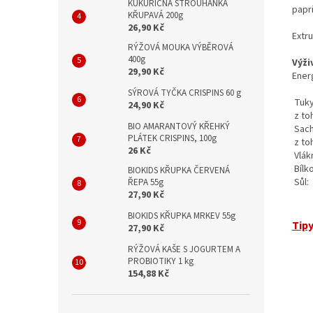
KUKUŘIČNÁ STROUHANKA
papr
KŘUPAVÁ 200g
26,90 Kč
Extr
RÝŽOVÁ MOUKA VÝBĚROVÁ
400g
Výži
29,90 Kč
Ener
SÝROVÁ TYČKA CRISPINS 60 g
Tuky
24,90 Kč
z to
BIO AMARANTOVÝ KŘEHKÝ
Sach
PLÁTEK CRISPINS, 100g
z to
26 Kč
Vlák
Bílk
BIOKIDS KŘUPKA ČERVENÁ
Sůl:
ŘEPA 55g
27,90 Kč
BIOKIDS KŘUPKA MRKEV 55g
Tipy
27,90 Kč
RÝŽOVÁ KAŠE S JOGURTEM A
PROBIOTIKY 1 kg
154,88 Kč