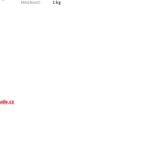
Hmotnost
:
1 kg
udo.cz