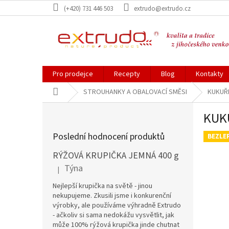
Přejít
(+420) 731 446 503
extrudo@extrudo.cz
na
obsah
Pro prodejce
Recepty
Blog
Kontakty
Domů
STROUHANKY A OBALOVACÍ SMĚSI
KUKUŘ
P
KUK
o
s
Poslední hodnocení produktů
BEZLE
t
r
RÝŽOVÁ KRUPIČKA JEMNÁ 400 g
a
Týna
|
Hodnocení produktu je 5 z 5 hvězdiček.
n
n
Nejlepší krupička na světě - jinou
í
nekupujeme. Zkusili jsme i konkurenční
výrobky, ale používáme výhradně Extrudo
p
- ačkoliv si sama nedokážu vysvětlit, jak
a
může 100% rýžová krupička jinde chutnat