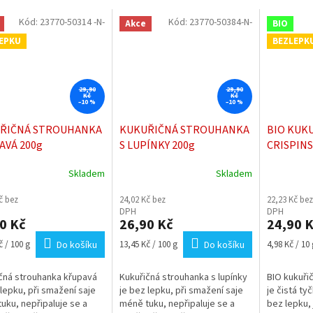
Kód:
23770-50314 -N-
Kód:
23770-50384-N-
Akce
BIO
EPKU
BEZLEPK
29,90
29,90
Kč
Kč
–10 %
–10 %
ŘIČNÁ STROUHANKA
KUKUŘIČNÁ STROUHANKA
BIO KUK
AVÁ 200g
S LUPÍNKY 200g
CRISPINS,
Skladem
Skladem
rné
cení
č bez
24,02 Kč bez
22,23 Kč bez
ktu
DPH
DPH
0 Kč
26,90 Kč
24,90 
Měrná
Měrná
č / 100 g
Do košíku
13,45 Kč / 100 g
Do košíku
4,98 Kč / 10 
cena:
cena:
ček.
čná strouhanka křupavá
Kukuřičná strouhanka s lupínky
BIO kukuřič
 lepku, při smažení saje
je bez lepku, při smažení saje
je čistá ty
uku, nepřipaluje se a
méně tuku, nepřipaluje se a
bez lepku, 