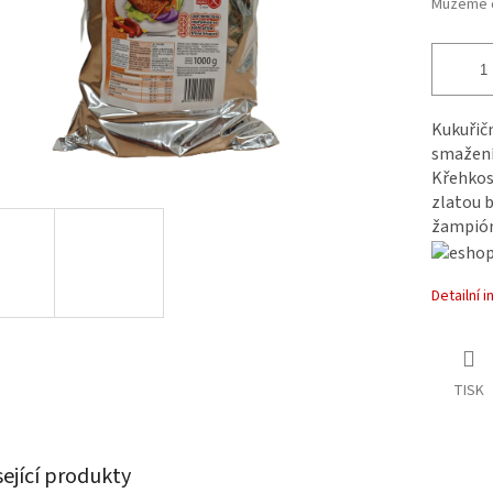
Můžeme d
Kukuřičn
smažení 
Křehkos
zlatou b
žampión
Detailní 
TISK
sející produkty