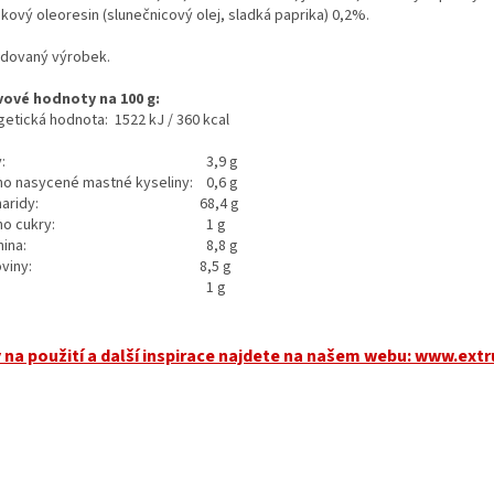
ikový oleoresin (slunečnicový olej, sladká paprika) 0,2%.
udovaný výrobek.
vové hodnoty na 100 g:
getická hodnota: 1522 kJ / 360 kcal
:
3,9 g
ho nasycené mastné kyseliny:
0,6 g
aridy:
68,4 g
ho cukry:
1 g
nina:
8,8 g
oviny:
8,5 g
1 g
 na použití a další inspirace najdete na našem webu:
www.extr