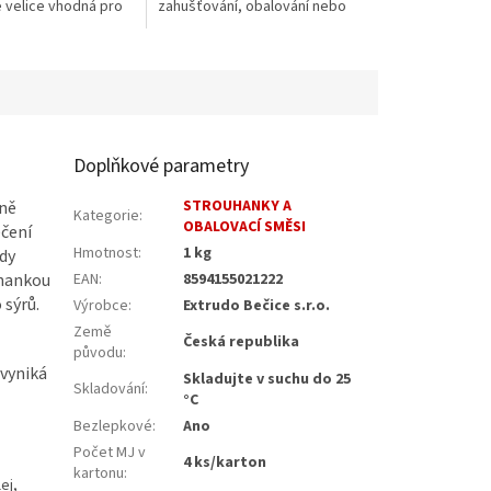
e velice vhodná pro
zahušťování, obalování nebo
pro přípravu oblíbeného
pokrmu polenta. Kukuřičná
mouka je bohatá na...
Doplňkové parametry
STROUHANKY A
eně
Kategorie
:
OBALOVACÍ SMĚSI
ečení
Hmotnost
:
1 kg
dy
uhankou
EAN
:
8594155021222
 sýrů.
Výrobce
:
Extrudo Bečice s.r.o.
Země
Česká republika
původu
:
 vyniká
Skladujte v suchu do 25
Skladování
:
°C
Bezlepkové
:
Ano
Počet MJ v
4 ks/karton
kartonu
:
ej,