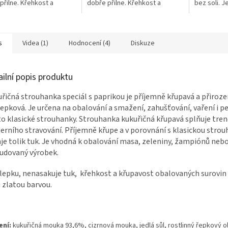
přilne. Křehkost a
dobře přilne. Křehkost a
bez soli. J
ost obalovaných
křupavost obalovaných
děti.
n vyniká svou zlatou
surovin vyniká svou zlatou
 Je...
barvou. Je...
s
Videa (1)
Hodnocení (4)
Diskuze
ailní popis produktu
řičná strouhanka speciál s paprikou je příjemně křupavá a přiroz
epková. Je určena na obalování a smažení, zahušťování, vaření i p
o klasické strouhanky. Strouhanka kukuřičná křupavá splňuje tren
rního stravování. Příjemně křupe a v porovnání s klasickou stro
je tolik tuk. Je vhodná k obalování masa, zeleniny, žampiónů nebo
udovaný výrobek.
lepku, nenasakuje tuk, křehkost a křupavost obalovaných surovin
 zlatou barvou.
ení:
kukuřičná mouka 93,6%, cizrnová mouka, jedlá sůl, rostlinný řepkový ol