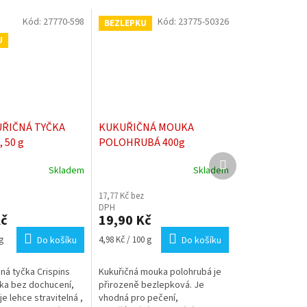
Kód:
27770-598
Kód:
23775-50326
BEZLEPKU
U
UŘIČNÁ TYČKA
KUKUŘIČNÁ MOUKA
 50 g
POLOHRUBÁ 400g
Další
Skladem
Skladem
produkt
Průměrné
hodnocení
17,77 Kč bez
produktu
DPH
je
Kč
19,90 Kč
5,0
z
Měrná
g
Do košíku
4,98 Kč / 100 g
Do košíku
5
cena:
hvězdiček.
ná tyčka Crispins
Kukuřičná mouka polohrubá je
čka bez dochucení,
přirozeně bezlepková. Je
je lehce stravitelná ,
vhodná pro pečení,