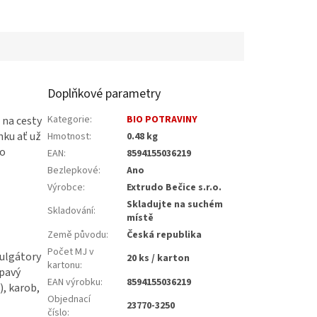
přidaného cukru.
Doplňkové parametry
Kategorie
:
BIO POTRAVINY
 na cesty
nku ať už
Hmotnost
:
0.48 kg
 o
EAN
:
8594155036219
Bezlepkové
:
Ano
Výrobce
:
Extrudo Bečice s.r.o.
Skladujte na suchém
Skladování
:
místě
Země původu
:
Česká republika
Počet MJ v
ulgátory
20 ks / karton
kartonu
:
upavý
EAN výrobku
:
8594155036219
, karob,
Objednací
23770-3250
číslo
: