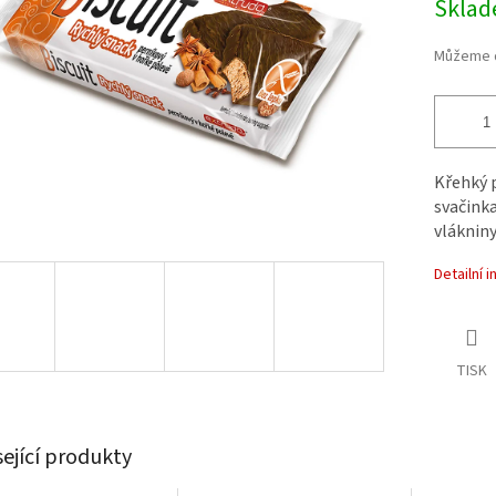
Skla
Můžeme d
Křehký p
svačinka
vlákniny
Detailní 
TISK
sející produkty