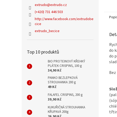
obsahu
extrudo
@
extrudo.cz
sladko
svačin
(+420) 731 446 503
Popi
http://www.facebook.com/extrudobe
cice
extrudo_becice
Det
Rych
do k
Top 10 produktů
do p
slad
BIO PROTEINOVÝ KŘEHKÝ
PLÁTEK CRISPINS, 100 g
34,90 Kč
Bez 
PANKO BEZLEPKOVÁ
STROUHANKA 200 g
49 Kč
Slož
(pal
FALAFEL CRISPINS, 200 g
39,90 Kč
(sój
chlé
KUKUŘIČNÁ STROUHANKA
třti
KŘUPAVÁ 200g
26,90 Kč