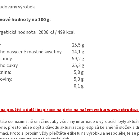
udovaný výrobek.
vové hodnoty na 100 g:
getická hodnota: 2086 kJ / 499 kcal
:
25,5 g
ho nasycené mastné kyseliny:
24,1 g
aridy:
59,2 g
ho cukry:
35,2 g
knina:
5,8 g
oviny:
5,3 g
:
0,1 g
 na použití a další inspirace najdete na našem webu:
www.extrudo.c
tále se maximálně snažíme, aby všechny informace o výrobcích byly aktuáln
vné, přesto může dojít z důvodu aktualizace předpisů ke změně složek a d
rmací. Proto si prosím vždy přečtěte etiketu na výrobku a nespoléhejte se 