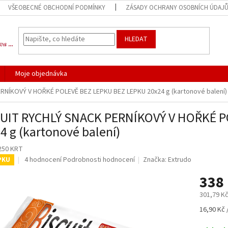
VŠEOBECNÉ OBCHODNÍ PODMÍNKY
ZÁSADY OCHRANY OSOBNÍCH ÚDAJ
HLEDAT
Moje objednávka
RNÍKOVÝ V HOŘKÉ POLEVĚ BEZ LEPKU BEZ LEPKU 20x24 g (kartonové balení)
UIT RYCHLÝ SNACK PERNÍKOVÝ V HOŘKÉ P
4 g (kartonové balení)
250 KRT
Průměrné
4 hodnocení
Podrobnosti hodnocení
Značka:
Extrudo
PKU
hodnocení
338
produktu
je
301,79 K
4,5
z
Měrná
16,90 Kč 
5
cena:
hvězdiček.