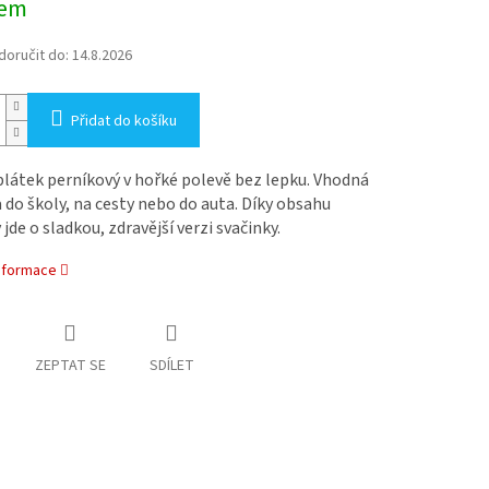
dem
oručit do:
14.8.2026
Přidat do košíku
látek perníkový v hořké polevě bez lepku. Vhodná
 do školy, na cesty nebo do auta. Díky obsahu
 jde o sladkou, zdravější verzi svačinky.
informace
ZEPTAT SE
SDÍLET