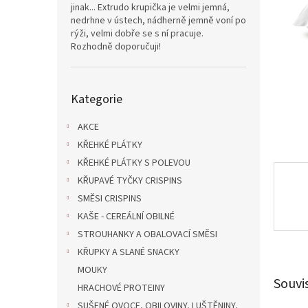
n
jinak... Extrudo krupička je velmi jemná,
e
nedrhne v ústech, nádherně jemně voní po
l
rýži, velmi dobře se s ní pracuje.
Rozhodně doporučuji!
Přeskočit
Kategorie
kategorie
AKCE
KŘEHKÉ PLÁTKY
KŘEHKÉ PLÁTKY S POLEVOU
KŘUPAVÉ TYČKY CRISPINS
SMĚSI CRISPINS
KAŠE - CEREÁLNÍ OBILNÉ
STROUHANKY A OBALOVACÍ SMĚSI
KŘUPKY A SLANÉ SNACKY
MOUKY
Souvi
HRACHOVÉ PROTEINY
SUŠENÉ OVOCE, OBILOVINY, LUŠTĚNINY,