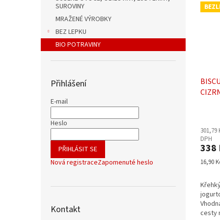
SUROVINY
BEZL
MRAŽENÉ VÝROBKY
BEZ LEPKU
BIO POTRAVINY
BISC
Přihlášení
CIZR
E-mail
POLE
Průmě
20x24
hodno
Heslo
301,79 
produ
DPH
je
338 
PŘIHLÁSIT SE
5,0
z
Měrná
16,90 Kč
Nová registrace
Zapomenuté heslo
5
cena:
hvězdi
Křehký
jogurt
Vhodná
Kontakt
cesty 