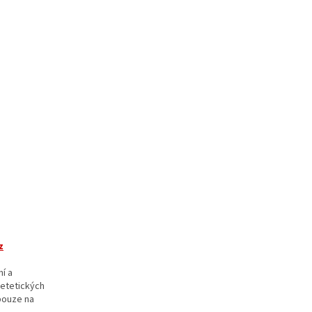
z
í a
ietetických
pouze na