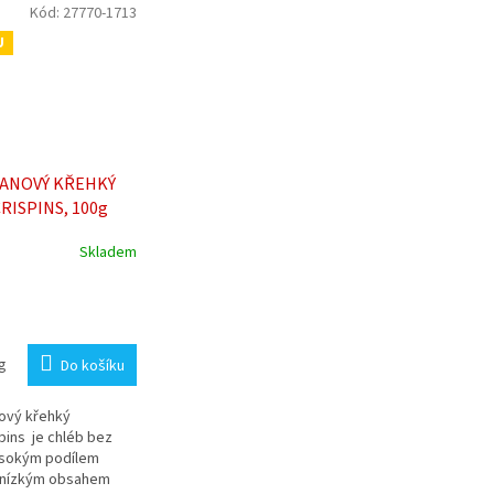
Kód:
27770-1713
U
TANOVÝ KŘEHKÝ
RISPINS, 100g
Skladem
g
Do košíku
ový křehký
pins je chléb bez
ysokým podílem
s nízkým obsahem