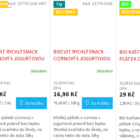
Kód:
23770-3241 KRT
Kód:
23770-3241
EPKU
Tip
BIO
BEZLEPKU
BEZLEPK
UIT RYCHLÝ SNACK
BISCUIT RYCHLÝ SNACK
BIO KAŠ
NOVÝ S JOGURTOVOU
CIZRNOVÝ S JOGURTOVOU
PLÁTEK C
VOU BEZ LEPKU
POLEVOU BEZ LEPKU 24g
Skladem
Skladem
rné
 g (kartonové balení)
Průměrné
Průměrné
cení
hodnocení
hodnocení
Kč bez
15,09 Kč bez
25,89 Kč bez
ktu
produktu
produktu
DPH
DPH
je
je
Kč
16,90 Kč
29 Kč
4,6
5,0
z
z
Měrná
Měrná
 / 1 ks
Do košíku
70,42 Kč / 100 g
Do košíku
2,90 Kč / 10 
5
5
cena:
cena:
ček.
hvězdiček.
hvězdiček.
 plátek cizrnový v
Křehký plátek s cizrnou v
BIO kaštan
ové polevě bez lepku.
jogurtové polevě bez lepku.
plátek Cris
 svačinka do školy, na
Vhodná svačinka do školy, na
lepku, s v
nebo do auta. Díky
cesty nebo do auta. Díky
vlákniny, 