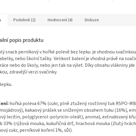
 vlákniny jde o
obsahu vlákniny jde o
soli, bez 
u, zdravější verzi
sladkou, zdravější verzi
ky.
svačinky.
s
Podobné (2)
Hodnocení (4)
Diskuze
ailní popis produktu
lý snack perníkový v hořké polevě bez lepku je vhodnou svačinkou
abelky, nebo školní tašky. Velikost balení je vhodná právě na svači
ráce nebo do školy, nebo jen tak na výlet. Díky obsahu vlákniny jde
kou, zdravější verzi svačinky.
lepku.
ení:
hořká poleva 67% (cukr, plně ztužený rostlinný tuk RSPO-MB
mojádrový), kakaový prášek se sníženým obsahem tuku (16%), em
ový lecitin, polyglycerol-polyricin-oleát), aroma), extrudovaný kř
b 33% (rýžová mouka, kukuřičná drť, hrachová mouka (žlutý hrách)
nový cukr, perníkové koření 1%, sůl).