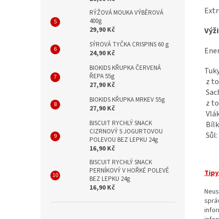
Extr
RÝŽOVÁ MOUKA VÝBĚROVÁ
400g
29,90 Kč
Výži
SÝROVÁ TYČKA CRISPINS 60 g
Ener
24,90 Kč
BIOKIDS KŘUPKA ČERVENÁ
Tuky
ŘEPA 55g
z to
27,90 Kč
Sach
BIOKIDS KŘUPKA MRKEV 55g
z to
27,90 Kč
Vlá
BISCUIT RYCHLÝ SNACK
Bílk
CIZRNOVÝ S JOGURTOVOU
Sůl
POLEVOU BEZ LEPKU 24g
16,90 Kč
BISCUIT RYCHLÝ SNACK
PERNÍKOVÝ V HOŘKÉ POLEVĚ
Tipy
BEZ LEPKU 24g
16,90 Kč
Neus
sprá
info