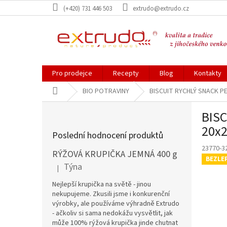
Přejít
(+420) 731 446 503
extrudo@extrudo.cz
na
obsah
Pro prodejce
Recepty
Blog
Kontakty
Domů
BIO POTRAVINY
BISCUIT RYCHLÝ SNACK PE
P
BISC
o
s
20x2
Poslední hodnocení produktů
t
23770-3
r
RÝŽOVÁ KRUPIČKA JEMNÁ 400 g
BEZLE
a
Týna
|
Hodnocení produktu je 5 z 5 hvězdiček.
n
n
Nejlepší krupička na světě - jinou
í
nekupujeme. Zkusili jsme i konkurenční
výrobky, ale používáme výhradně Extrudo
p
- ačkoliv si sama nedokážu vysvětlit, jak
a
může 100% rýžová krupička jinde chutnat