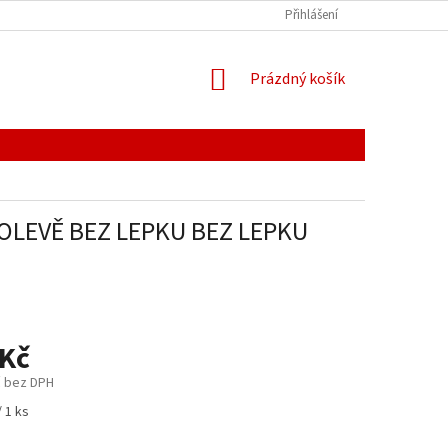
Ů
REKLAMAČNÍ ŘÁD
HODNOCENÍ OBCHODU
Přihlášení
NÁKUPNÍ
Prázdný košík
KOŠÍK
OLEVĚ BEZ LEPKU BEZ LEPKU
 Kč
č bez DPH
/ 1 ks